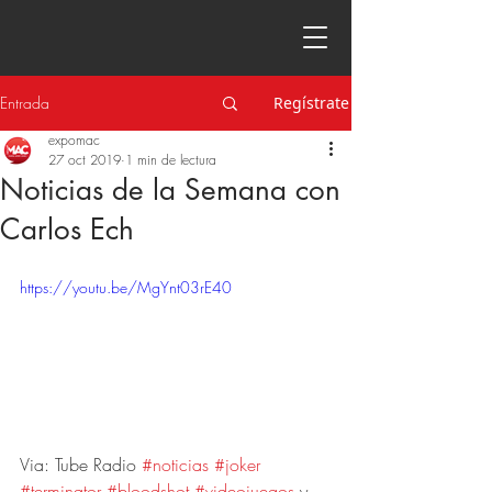
Entrada
Regístrate
expomac
27 oct 2019
1 min de lectura
Noticias de la Semana con
Carlos Ech
https://youtu.be/MgYnt03rE40
Via: Tube Radio 
#noticias
#joker
#terminator
#bloodshot
#videojuegos
 y 