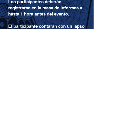
Los participantes deberán
registrarse en la mesa de informes a
hasta 1 hora antes del evento.
El participante contaran con un lapso
de 1:30 minutos para interpretar su
cancion.
No se tomarán en cuenta los
registros de participantes de última
hora.
Se calificará la pronunciación,
entonación y la expresión corporal al
interpretar su canción, en caso de
empate, los participantes se
disputaran el premio con otra
canción cantándola a "capella"