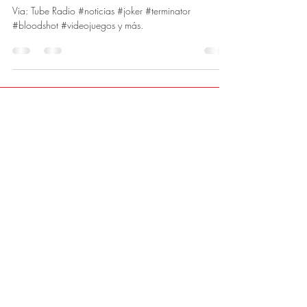
Via: Tube Radio #noticias #joker #terminator
#bloodshot #videojuegos y más.