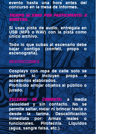
evento hasta una hora antes del
concurso en la mesa de informes.
Tiempo máximo por participante: 2
minutos.
Si usas pista de audio, entrégala en
USB (MP3 o WAV) con la pista como
único archivo.
Todo lo que subas al escenario debe
bajar contigo (confeti, props o
escenografía).
RESTRICCIONES
Cosplays con ropa de calle solo se
aceptan si incluyen props o
accesorios elaborados.
Prohibido arrojar objetos al público o
jurado.
Escenas de combate:
a media
velocidad y sin contacto. No se
permite saltar, rodar ni brincar hacia o
desde la tarima. Descalificación
inmediata por: Armas reales o
funcionales. Pirotecnia. Líquidos
(agua, sangre falsa, etc.).