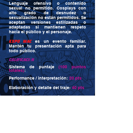
Lenguaje ofensivo o contenido
sexual no permitido. Cosplays con
alto grado de desnudez o
sexualización no están permitidos. Se
aceptan versiones estilizadas o
adaptadas si mantienen respeto
hacia el público y el personaje.
Expo MAC
es un evento familiar.
Mantén tu presentación apta para
todo público.
Calificación
Sistema de puntaje
(100 puntos
totales)
:
Performance / interpretación:
20 pts
Elaboración y detalle del traje:
40 pts
Parecido con el personaje:
40 pts
El performance será considerado un
complemento, no el factor
determinante. En caso de empate, se
tomará en cuenta el puntaje más alto
en “Elaboración del traje”.