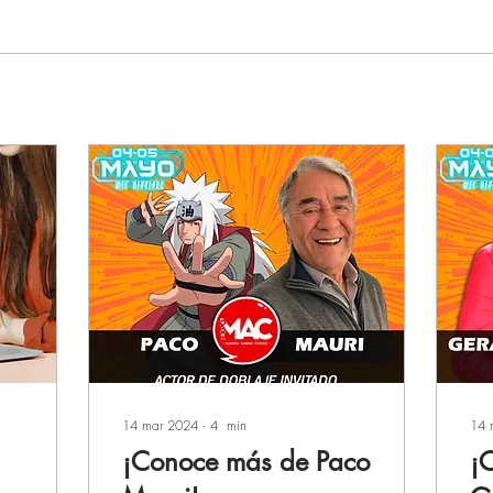
14 mar 2024
∙
4
min
14 
¡Conoce más de Paco
¡