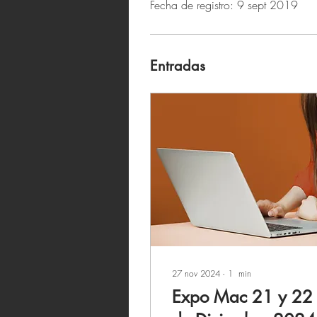
Fecha de registro: 9 sept 2019
Entradas
27 nov 2024
∙
1
min
Expo Mac 21 y 22