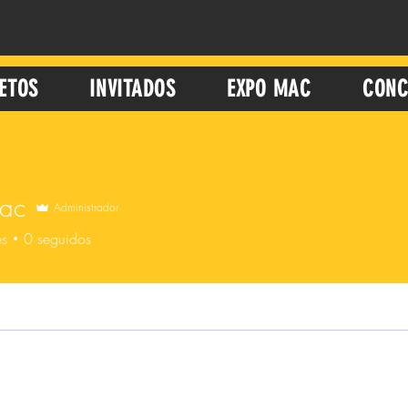
ETOS
INVITADOS
EXPO MAC
CONC
ac
Administrador
es
0
seguidos