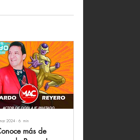
mar 2024
∙
6
min
Conoce más de