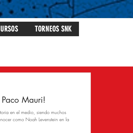
URSOS
TORNEOS SNK
Inicia sesión/ Regístrate
 Paco Mauri!
toria en el medio, siendo muchos
nocer como Noah Levenstein en la