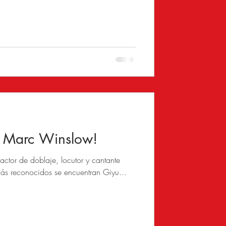
 Marc Winslow!
actor de doblaje, locutor y cantante
más reconocidos se encuentran Giyu...