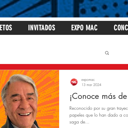
ETOS
INVITADOS
EXPO MAC
CONC
expomac
13 mar 2024
¡Conoce más de
Reconocido por su gran trayec
papeles que lo han dado a co
saga de...