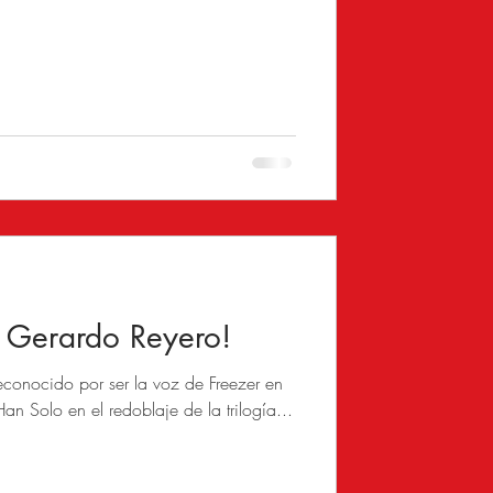
 Gerardo Reyero!
conocido por ser la voz de Freezer en
an Solo en el redoblaje de la trilogía...