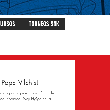
URSOS
TORNEOS SNK
Inicia sesión/ Regístrate
Pepe Vilchis!
nocido por papeles como Shun de
del Zodiaco, Neji Hyūga en la