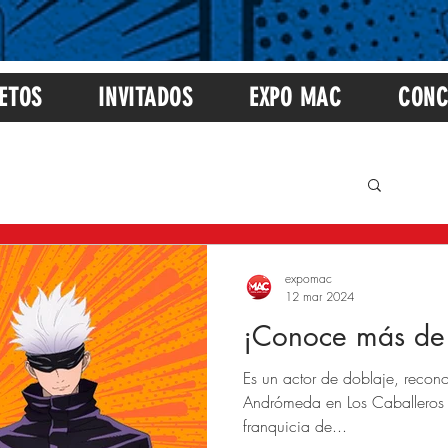
ETOS
INVITADOS
EXPO MAC
CONC
expomac
12 mar 2024
¡Conoce más de 
Es un actor de doblaje, reco
Andrómeda en Los Caballeros 
franquicia de...