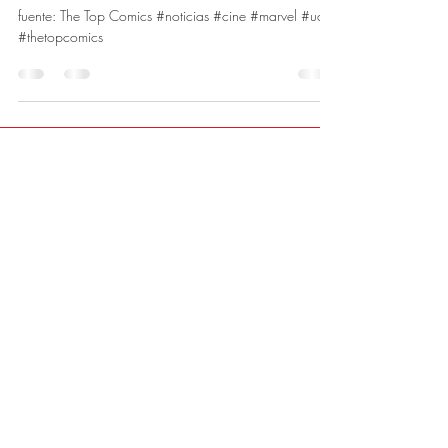
fuente: The Top Comics #noticias #cine #marvel #ucm
#thetopcomics