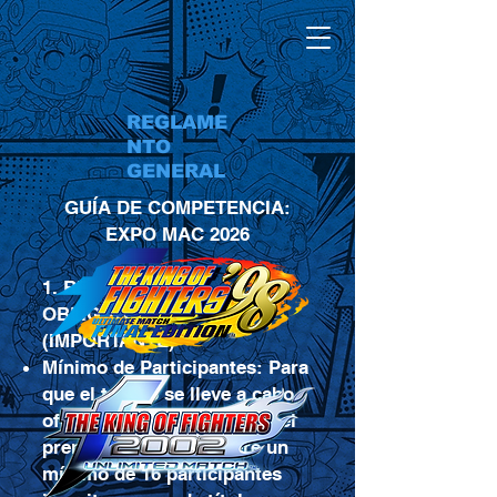
REGLAME
NTO
GENERAL
GUÍA DE COMPETENCIA:
EXPO MAC 2026
1. REQUISITOS
OBLIGATORIOS
(IMPORTANTE)
Mínimo de Participantes: Para
que el torneo se lleve a cabo
oficialmente y se entregue el
premio base, se requiere un
mínimo de 16 participantes