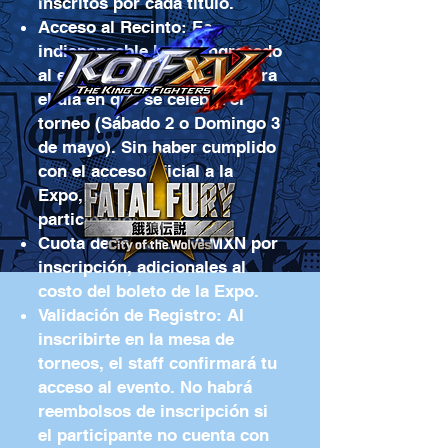
inscritos por cada título.
Acceso al Recinto: Es
indispensable haber ingresado
al evento con los boletos para
el día en que se celebra el
torneo (Sábado 2 o Domingo 3
de mayo). Sin haber cumplido
con el acceso oficial a la
Expo, no se permite la
participación.
Cuota de Torneo: $50 MXN por
inscripción, adicionales al
costo del boleto de la Expo.
Validación de Registro: Al
inscribirte en la mesa de
torneos, el staff confirmará tu
acceso al evento. No habrá
reembolsos de inscripción si
el participante no cuenta con