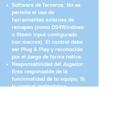
Software de Terceros: No se
permite el uso de
herramientas externas de
remapeo (como DS4Windows
o Steam Input configurado
con macros). El control debe
ser Plug & Play y reconocido
por el juego de forma nativa.
Responsabilidad del Jugador:
Eres responsable de la
funcionalidad de tu equipo. Si
tu control inalámbrico
olvidado en una mochila
causa una pausa en un match
ajeno, serás descalificado de
inmediato y el mando será
confiscado por el staff hasta
el final del evento.