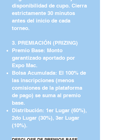
disponibilidad de cupo. Cierra
estrictamente 30 minutos
antes del inicio de cada
torneo.
3. PREMIACIÓN (PRIZING)
Premio Base: Monto
garantizado aportado por
Expo Mac.
Bolsa Acumulada: El 100% de
las inscripciones (menos
comisiones de la plataforma
de pago) se suma al premio
base.
Distribución: 1er Lugar (60%),
2do Lugar (30%), 3er Lugar
(10%).
DESGLOSE DE PREMIOS BASE