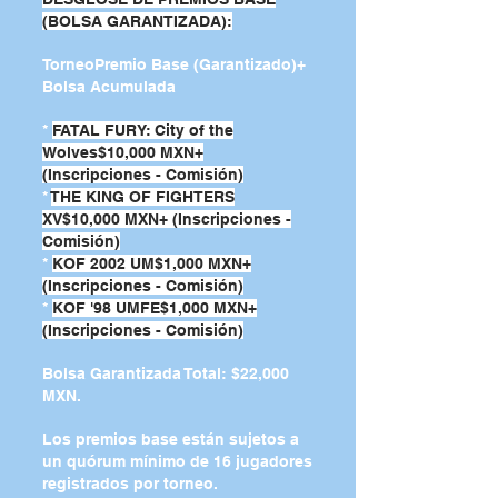
(BOLSA GARANTIZADA):
TorneoPremio Base (Garantizado)+
Bolsa Acumulada
*
FATAL FURY: City of the
Wolves$10,000 MXN+
(Inscripciones - Comisión)
*
THE KING OF FIGHTERS
XV$10,000 MXN+ (Inscripciones -
Comisión)
*
KOF 2002 UM$1,000 MXN+
(Inscripciones - Comisión)
*
KOF '98 UMFE$1,000 MXN+
(Inscripciones - Comisión)
Bolsa Garantizada Total: $22,000
MXN.
Los premios base están sujetos a
un quórum mínimo de 16 jugadores
registrados por torneo.