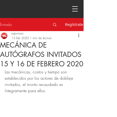
Entrada
Regístrate
expomac
13 feb 2020
1 min de lectura
MECÁNICA DE
AUTÓGRAFOS INVITADOS
15 Y 16 DE FEBRERO 2020
Las mecánicas, costos y tiempo son 
establecidos por los actores de doblaje 
invitados, el monto recaudado es 
íntegramente para ellos.