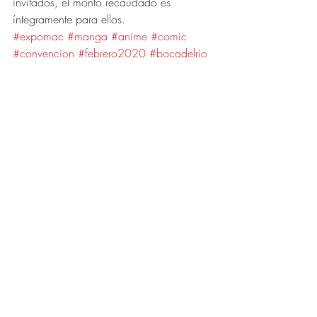
invitados, el monto recaudado es 
íntegramente para ellos.
#expomac
#manga
#anime
#comic
#convencion
#febrero2020
#bocadelrio
#veracruz
Entradas recientes
Ver todo