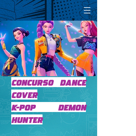
CONCURSO Dance
Cover
K-Pop Demon
Hunter