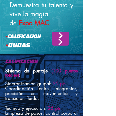
Demuestra tu talento y
vive la magia
de
Expo MAC
.
-
Calificacion
-
Dudas
CALIFICACIoN
Sistema de puntaje
(100 puntos
totales)
:
Sincronización grupal:
25 pts
Coordinación entre integrantes,
precisión en movimientos y
transición fluida.
Técnica y ejecución:
25 pts
​Limpieza de pasos, control corporal