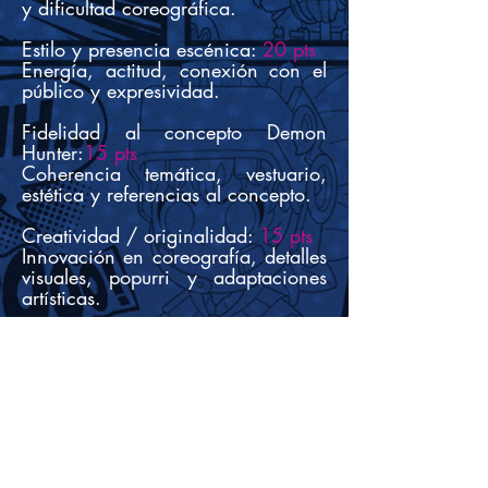
y dificultad coreográfica.
Estilo y presencia escénica:
20 pts
Energía, actitud, conexión con el
público y expresividad.
Fidelidad al concepto Demon
Hunter:
15 pts
Coherencia temática, vestuario,
estética y referencias al concepto.
Creatividad / originalidad:
15 pts
​Innovación en coreografía, detalles
visuales, popurri y adaptaciones
artísticas.
DUDAS
• Cada juez otorgará su
puntuación en base a la
tabla.
• Se promedian las