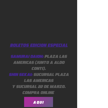
BOLETOS EDICIoN ESPECIAL
Samurai Daioh
:
Plaza las
AmEricas
(JUNTO A ALDO
CONTI).
Shin sekai
:
Sucursal Plaza
Las Americas
y Sucursal 22 de Marzo.
Compra online
AQUI