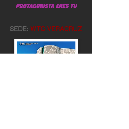
protagonista eres tu
SEDE:
WTC VERACRUZ
Bv. Adolfo Ruíz Cortines
3497, Col, Ylang Ylang,
94298 Boca del Río, Ver.